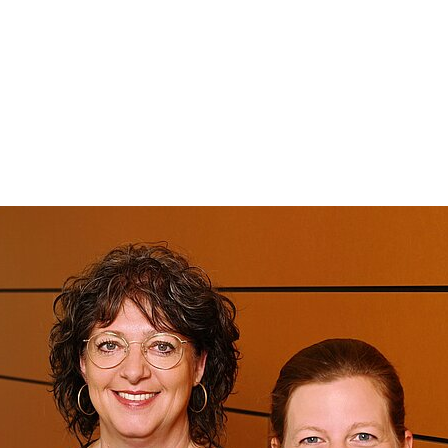
P
E
s