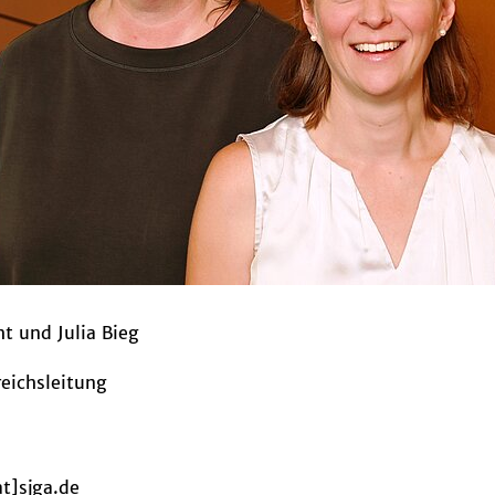
lia Bieg
itung
a.de