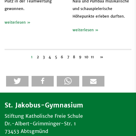
Platz in der Teamwertung
Nala und Pumbaa musikalische
gewonnen.
und schauspielerische
Höhepunkte erleben durften.
weiterlesen »
weiterlesen »
1
2
3
4
5
6
7
8
9
10
11
»
St. Jakobus-Gymnasium
Stiftung Katholische Freie Schule
Dr.-Albert-Grimminger-Str. 1
73453 Abtsgmünd