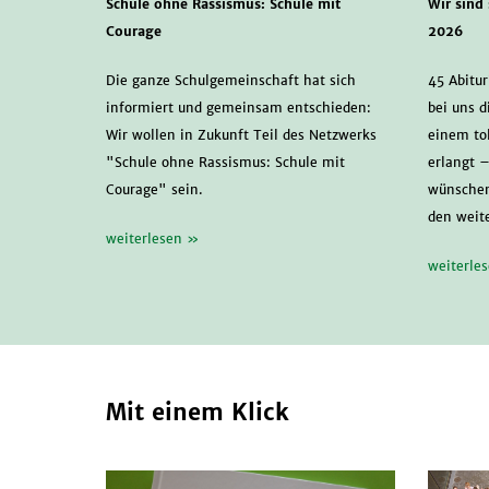
Schule ohne Rassismus: Schule mit
Wir sind
Courage
2026
Die ganze Schulgemeinschaft hat sich
45 Abitu
informiert und gemeinsam entschieden:
bei uns d
Wir wollen in Zukunft Teil des Netzwerks
einem to
"Schule ohne Rassismus: Schule mit
erlangt –
Courage" sein.
wünschen
den weit
weiterlesen »
weiterle
Mit einem Klick