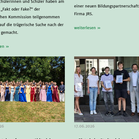
chülerinnen und Schüler haben am
einer neuen Bildungspartnerschaft
 „Fakt oder Fake?“ der
Firma JRS.
chen Kommission teilgenommen
auf die trügerische Suche nach der
weiterlesen »
 gemacht.
sen »
26
17.06.2026