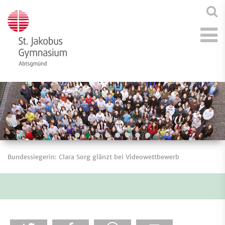
Bundessiegerin: Clara Sorg glänzt bei Videowettbewerb